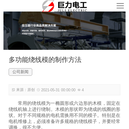
首页
关于我们
产品中心
新闻资讯
多功能绕线模的制作方法
公司新闻
荣誉资质
来源：原创
2021-05-31 00:00:00
4
合作共赢
常用的
绕线模
为一椭圆形或六边形的木模，固定在
联系我们
绕线机轴上进行绕制。木模的形状即为绕成的线圈的形
状。对于不同规格的电机需换用不同的模子。特别是在
电机维修上，必须准备许多规格的绕线模子，并要经常
调换，很不方便。