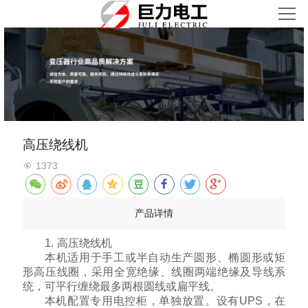
首页
关于我们
产品中心
新闻资讯
高压绕线机
1373
荣誉资质
产品详情
合作共赢
1. 高压绕线机
联系我们
本机适用于手工或半自动生产圆形、椭圆形或矩
形高压线圈，采用全宽绝缘、线圈两端绝缘及导线系
统，可平行缠绕最多两根圆线或扁平线。
本机配置专用电控柜，单独放置。设有UPS，在