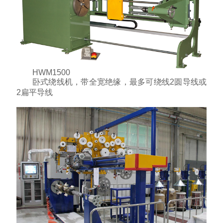
HWM1500
卧式绕线机，带全宽绝缘，最多可绕线2圆导线或
2扁平导线